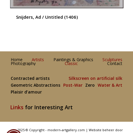
Snijders, Ad / Untitled (1406)
Home
Artists
Paintings & Graphics
Sculptures
Photography
Classic
Contact
Contracted artists
Silkscreen on artificial silk
Geometric Abstractions
Post-War
Zero
Water & Art
Plaisir d’amour
Links
for Interesting Art
2025 © Copyright - modern-artgallery.com |
Website beheer door