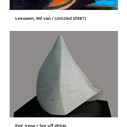
Leeuwen, Wil van / Untitled (0987)
Peil, Irene / Set off (IP04)