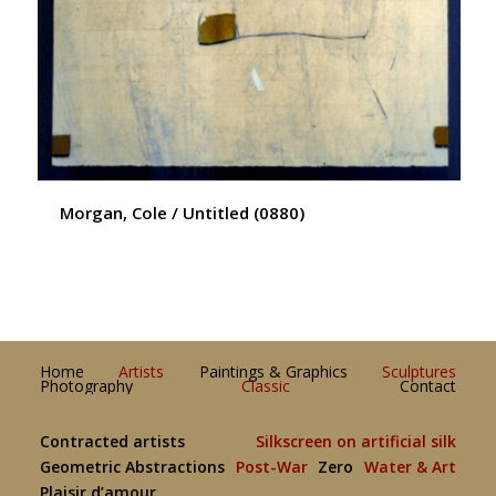
Morgan, Cole / Untitled (0880)
Home
Artists
Paintings & Graphics
Sculptures
Photography
Classic
Contact
Contracted artists
Silkscreen on artificial silk
Geometric Abstractions
Post-War
Zero
Water & Art
Plaisir d’amour