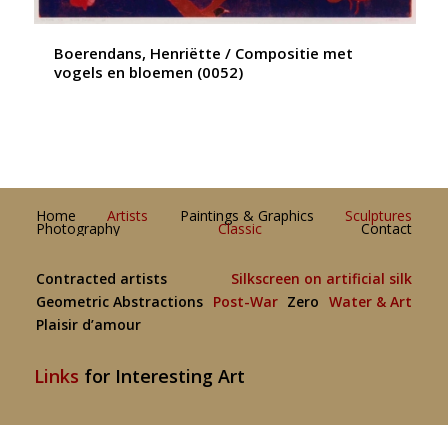
Boerendans, Henriëtte / Compositie met
vogels en bloemen (0052)
Home
Artists
Paintings & Graphics
Sculptures
Photography
Classic
Contact
Contracted artists
Silkscreen on artificial silk
Geometric Abstractions
Post-War
Zero
Water & Art
Plaisir d’amour
Links
for Interesting Art