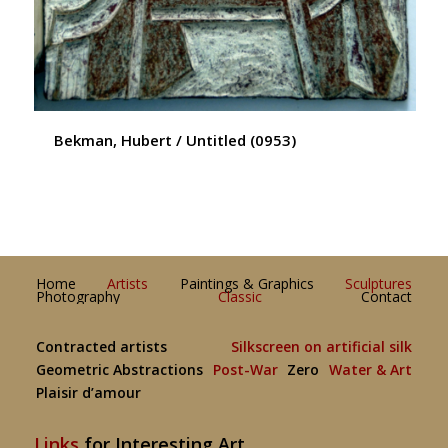
Bekman, Hubert / Untitled (0953)
Home
Artists
Paintings & Graphics
Sculptures
Photography
Classic
Contact
Contracted artists
Silkscreen on artificial silk
Geometric Abstractions
Post-War
Zero
Water & Art
Plaisir d’amour
Links
for Interesting Art