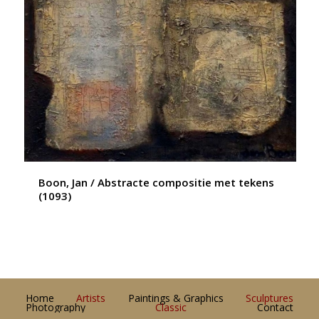
Boon, Jan / Abstracte compositie met tekens
(1093)
Home
Artists
Paintings & Graphics
Sculptures
Photography
Classic
Contact