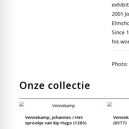
exhibit
2001 J
Elmsho
Since 
his wo
Photo:
Onze collectie
Vennekamp, Johannes / Het
Venneka
sprookje van kip Hugo (1265)
(0577)