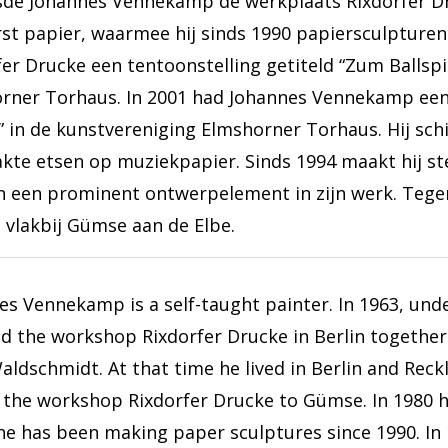
sde Johannes Vennekamp de werkplaats Rixdorfer Dru
rst papier, waarmee hij sinds 1990 papiersculpturen
fer Drucke een tentoonstelling getiteld “Zum Ballspi
rner Torhaus. In 2001 had Johannes Vennekamp een
s” in de kunstvereniging Elmshorner Torhaus. Hij sc
kte etsen op muziekpapier. Sinds 1994 maakt hij st
 een prominent ontwerpelement in zijn werk. Teg
, vlakbij Gümse aan de Elbe.
es Vennekamp is a self-taught painter. In 1963, un
d the workshop Rixdorfer Drucke in Berlin togethe
aldschmidt. At that time he lived in Berlin and Re
the workshop Rixdorfer Drucke to Gümse. In 1980 he 
he has been making paper sculptures since 1990. In 1