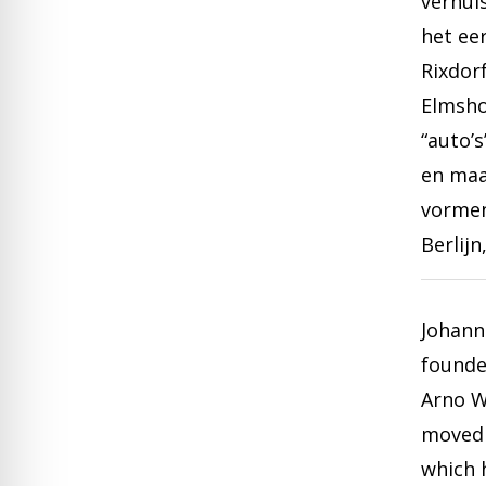
verhui
het ee
Rixdor
Elmsho
“auto’
en maa
vormen
Berlijn
Johann
founde
Arno W
moved 
which 