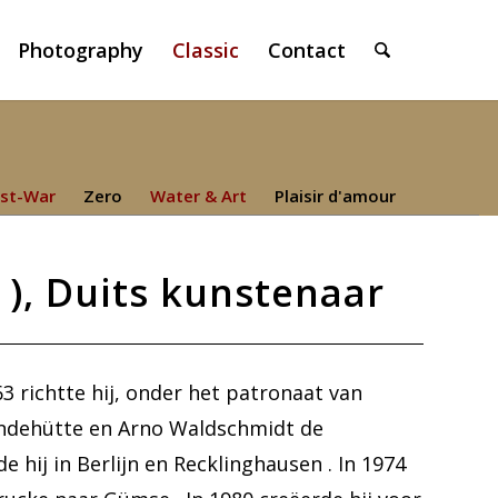
Photography
Classic
Contact
st-War
Zero
Water & Art
Plaisir d'amour
), Duits kunstenaar
3 richtte hij, onder het patronaat van
ndehütte en Arno Waldschmidt de
e hij in Berlijn en Recklinghausen . In 1974