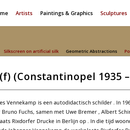
ome
Artists
Paintings & Graphics
Sculptures
Silkscreen on artificial silk
Geometric Abstractions
Po
) (Constantinopel 1935 – 
es Vennekamp is een autodidactisch schilder . In 196
 Bruno Fuchs, samen met Uwe Bremer , Albert Schi
ats Rixdorfer Drucke in Berlijn op . In die tijd woond