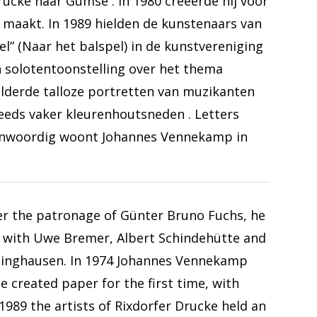
cke naar Gümse . In 1980 creëerde hij voor
 maakt. In 1989 hielden de kunstenaars van
el” (Naar het balspel) in de kunstvereniging
 solotentoonstelling over het thema
hilderde talloze portretten van muzikanten
eeds vaker kleurenhoutsneden . Letters
enwoordig woont Johannes Vennekamp in
der the patronage of Günter Bruno Fuchs, he
r with Uwe Bremer, Albert Schindehütte and
cklinghausen. In 1974 Johannes Vennekamp
created paper for the first time, with
989 the artists of Rixdorfer Drucke held an