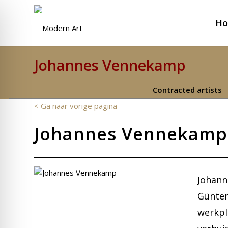
H
Johannes Vennekamp
Contracted artists
< Ga naar vorige pagina
Johannes Vennekamp(f
Johann
Günter
werkpla