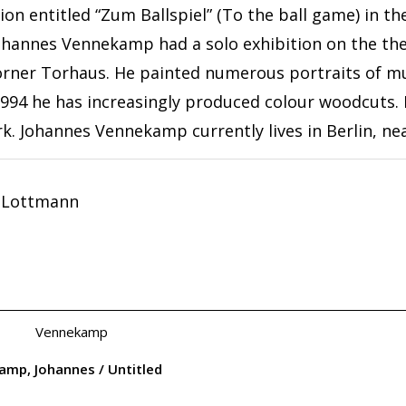
ion entitled “Zum Ballspiel” (To the ball game) in t
ohannes Vennekamp had a solo exhibition on the them
rner Torhaus. He painted numerous portraits of mu
1994 he has increasingly produced colour woodcuts. 
rk. Johannes Vennekamp currently lives in Berlin, ne
 Lottmann
mp, Johannes / Untitled