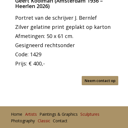
Geert Kooiman (Amsterdam 1936 –
Heerlen 2026)
Portret van de schrijver J. Bernlef
Zilver gelatine print geplakt op karton
Afmetingen: 50 x 61 cm.
Gesigneerd rechtsonder
Code: 1429
Prijs: € 400,-
Neem contact op
Home
Artists
Paintings & Graphics
Sculptures
Photography
Classic
Contact