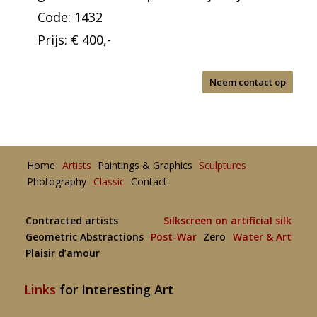
Code: 1432
Prijs: € 400,-
Neem contact op
Home
Artists
Paintings & Graphics
Sculptures
Photography
Classic
Contact
Contracted artists
Silkscreen on artificial silk
Geometric Abstractions
Post-War
Zero
Water & Art
Plaisir d’amour
Links
for Interesting Art