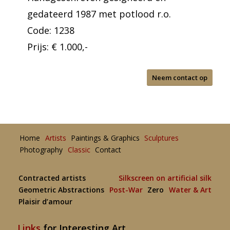
gedateerd 1987 met potlood r.o.
Code: 1238
Prijs: € 1.000,-
Neem contact op
Home
Artists
Paintings & Graphics
Sculptures
Photography
Classic
Contact
Contracted artists
Silkscreen on artificial silk
Geometric Abstractions
Post-War
Zero
Water & Art
Plaisir d’amour
Links
for Interesting Art