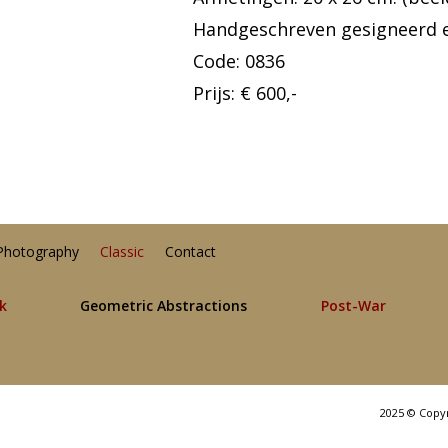
Handgeschreven gesigneerd e
Code: 0836
Prijs: € 600,-
Photography
Classic
Contact
lk
Geometric Abstractions
Post-War
2025 © Copy