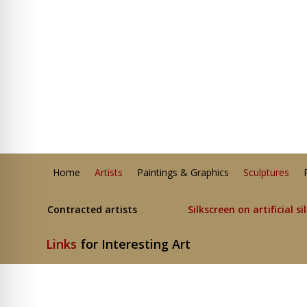
Home
Artists
Paintings & Graphics
Sculptures
Contracted artists
Silkscreen on artificial si
Links
for Interesting Art