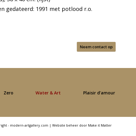
n gedateerd: 1991 met potlood r.o.
Neem contact op
Zero
Water & Art
Plaisir d’amour
right - modern-artgallery.com |
Website beheer door Make it Matter