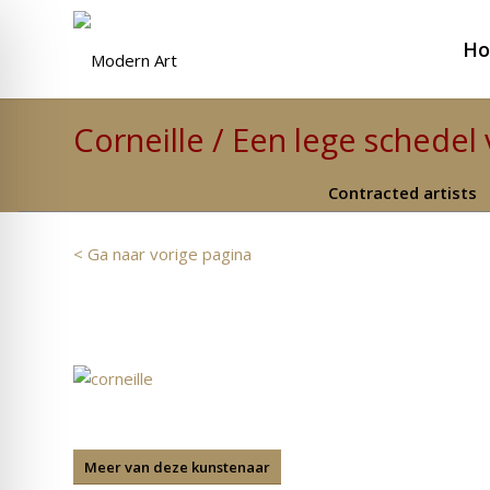
H
Corneille / Een lege schedel 
Contracted artists
< Ga naar vorige pagina
Meer van deze kunstenaar