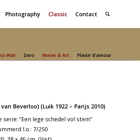
Photography
Classic
Contact
st-War
Zero
Water & Art
Plaisir d'amour
 van Beverloo) (Luik 1922 – Parijs 2010)
 serie: “Een lege schedel vol stem”
ummerd l.o.: 7/250
, 38 x 46 cm. (lijst)