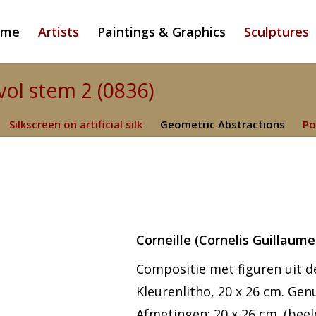
ome
Artists
Paintings & Graphics
Sculptures
vol stem 2 (0836)
Silkscreen on artificial silk
Geometric Abstractions
Po
Corneille (Cornelis Guillaume
Compositie met figuren uit de
Kleurenlitho, 20 x 26 cm. Gen
Afmetingen: 20 x 26 cm. (beeld)