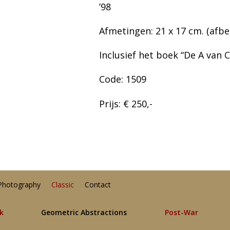
’98
Afmetingen: 21 x 17 cm. (afbeel
Inclusief het boek “De A van C
Code: 1509
Prijs: € 250,-
Photography
Classic
Contact
lk
Geometric Abstractions
Post-War