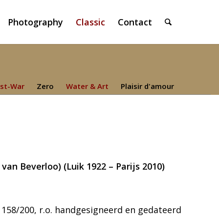
Photography
Classic
Contact
st-War
Zero
Water & Art
Plaisir d'amour
 van Beverloo) (Luik 1922 – Parijs 2010)
158/200, r.o. handgesigneerd en gedateerd