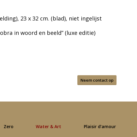
ding), 23 x 32 cm. (blad), niet ingelijst
obra in woord en beeld” (luxe editie)
Neem contact op
Zero
Water & Art
Plaisir d’amour