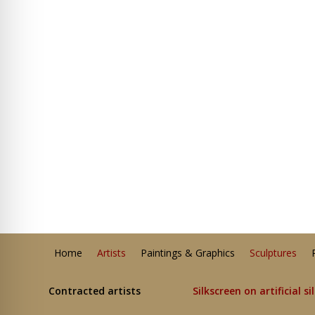
Home
Artists
Paintings & Graphics
Sculptures
Contracted artists
Silkscreen on artificial si