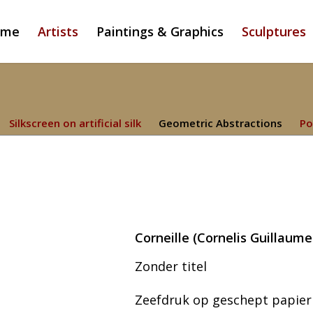
ome
Artists
Paintings & Graphics
Sculptures
Silkscreen on artificial silk
Geometric Abstractions
Po
Corneille (Cornelis Guillaume
Zonder titel
Zeefdruk op geschept papier 