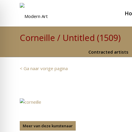
H
Corneille / Untitled (1509)
Contracted artists
< Ga naar vorige pagina
Meer van deze kunstenaar