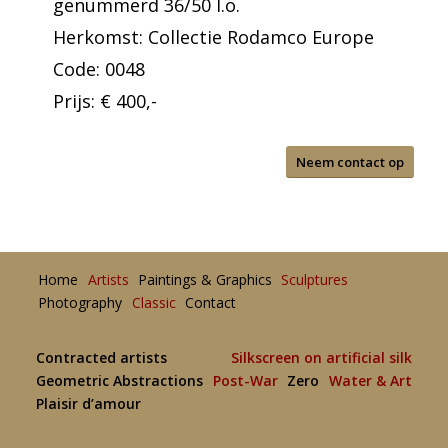
genummerd 36/50 l.o.
Herkomst: Collectie Rodamco Europe
Code: 0048
Prijs: € 400,-
Neem contact op
Home
Artists
Paintings & Graphics
Sculptures
Photography
Classic
Contact
Contracted artists
Silkscreen on artificial silk
Geometric Abstractions
Post-War
Zero
Water & Art
Plaisir d’amour