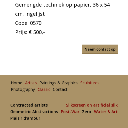
Gemengde techniek op papier, 36 x 54
cm. Ingelijst
Code: 0570
Prijs: € 500,-
Neem contact op
Home
Artists
Paintings & Graphics
Sculptures
Photography
Classic
Contact
Contracted artists
Silkscreen on artificial silk
Geometric Abstractions
Post-War
Zero
Water & Art
Plaisir d’amour