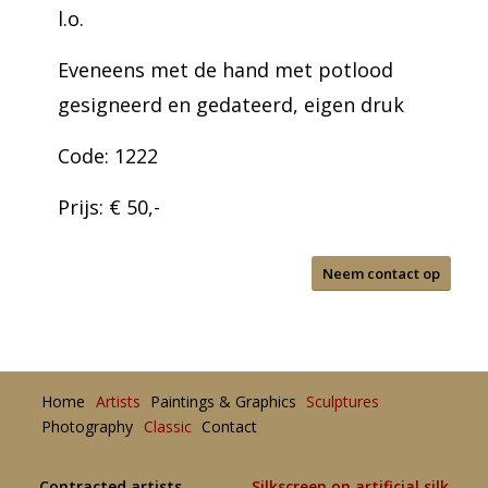
l.o.
Eveneens met de hand met potlood
gesigneerd en gedateerd, eigen druk
Code: 1222
Prijs: € 50,-
Neem contact op
Home
Artists
Paintings & Graphics
Sculptures
Photography
Classic
Contact
Contracted artists
Silkscreen on artificial silk