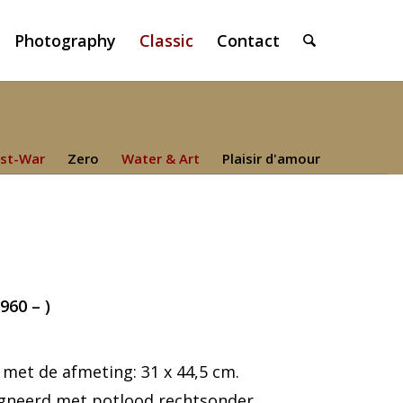
Photography
Classic
Contact
st-War
Zero
Water & Art
Plaisir d'amour
960 – )
met de afmeting: 31 x 44,5 cm.
igneerd met potlood rechtsonder