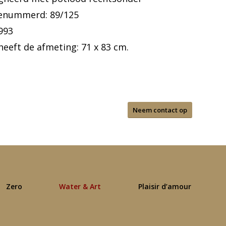
genummerd: 89/125
993
heeft de afmeting: 71 x 83 cm.
Neem contact op
Zero
Water & Art
Plaisir d’amour