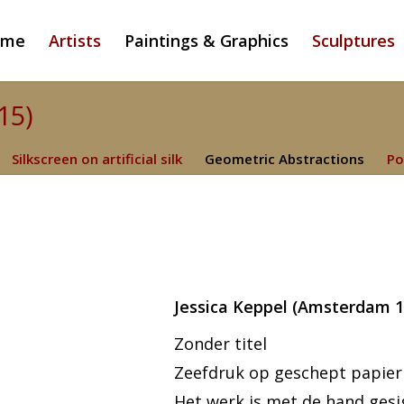
ome
Artists
Paintings & Graphics
Sculptures
15)
Silkscreen on artificial silk
Geometric Abstractions
Po
Jessica Keppel (Amsterdam 1
Zonder titel
Zeefdruk op geschept papier 
Het werk is met de hand ges