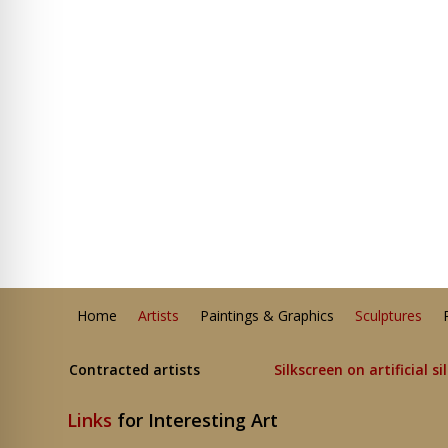
Home
Artists
Paintings & Graphics
Sculptures
Contracted artists
Silkscreen on artificial si
Links
for Interesting Art