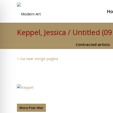
H
Keppel, Jessica / Untitled (09
Contracted artists
< Ga naar vorige pagina
More Post-War