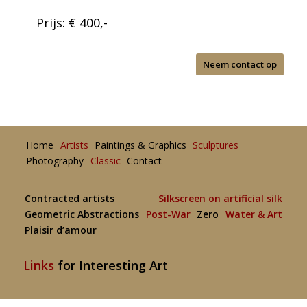
Prijs: € 400,-
Neem contact op
Home
Artists
Paintings & Graphics
Sculptures
Photography
Classic
Contact
Contracted artists
Silkscreen on artificial silk
Geometric Abstractions
Post-War
Zero
Water & Art
Plaisir d’amour
Links
for Interesting Art