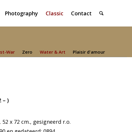
Photography
Classic
Contact
st-War
Zero
Water & Art
Plaisir d'amour
 – )
52 x 72 cm., gesigneerd r.o.
0 en gedateerd: 0894