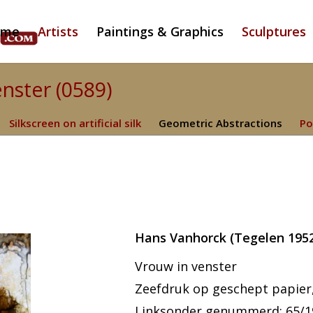
ome
Artists
Paintings & Graphics
Sculptures
nster (0589)
Silkscreen on artificial silk
Geometric Abstractions
Po
Hans Vanhorck (Tegelen 1952
Vrouw in venster
Zeefdruk op geschept papier, 
Linksonder genummerd: 65/19