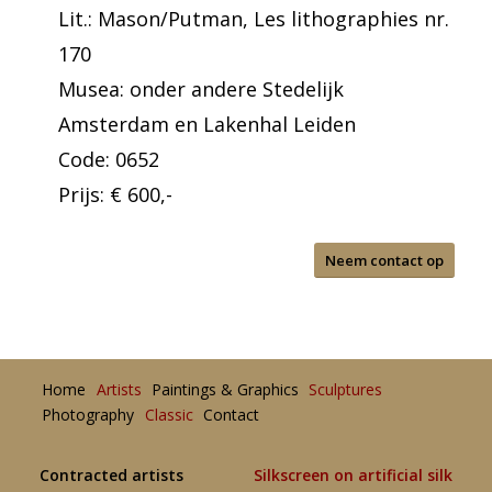
Lit.: Mason/Putman, Les lithographies nr.
170
Musea: onder andere Stedelijk
Amsterdam en Lakenhal Leiden
Code: 0652
Prijs: € 600,-
Neem contact op
Home
Artists
Paintings & Graphics
Sculptures
Photography
Classic
Contact
Contracted artists
Silkscreen on artificial silk