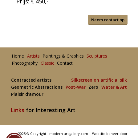
Prijs: € 450,-
Neem contact op
Home
Artists
Paintings & Graphics
Sculptures
Photography
Classic
Contact
Contracted artists
Silkscreen on artificial silk
Geometric Abstractions
Post-War
Zero
Water & Art
Plaisir d’amour
Links
for Interesting Art
2025 © Copyright - modern-artgallery.com |
Website beheer door