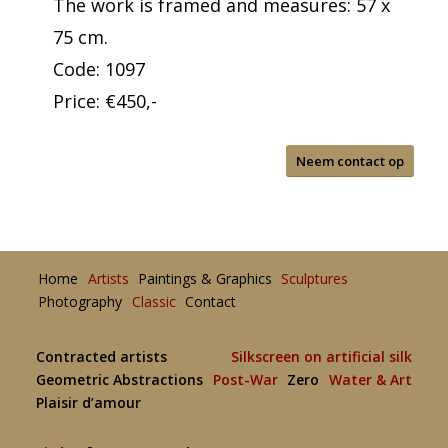
The work is framed and measures: 57 x
75 cm.
Code: 1097
Price: €450,-
Neem contact op
Home
Artists
Paintings & Graphics
Sculptures
Photography
Classic
Contact
Contracted artists
Silkscreen on artificial silk
Geometric Abstractions
Post-War
Zero
Water & Art
Plaisir d’amour