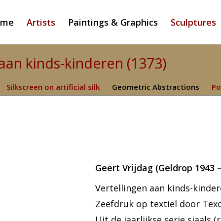
ome
Artists
Paintings & Graphics
Sculptures
 aan kinds-kinderen (1373)
Silkscreen on artificial silk
Geometric Abstractions
Po
Geert Vrijdag (Geldrop 1943 –
Vertellingen aan kinds-kinde
Zeefdruk op textiel door Texo
Uit de jaarlijkse serie sjaal