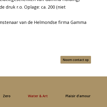
e druk r.o. Oplage: ca. 200 (niet
kunstenaar van de Helmondse firma Gamma
Neem contact op
Zero
Water & Art
Plaisir d’amour