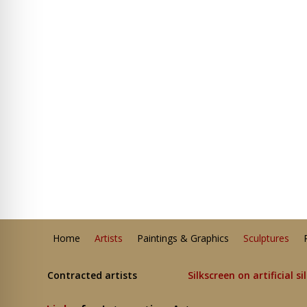
Home
Artists
Paintings & Graphics
Sculptures
Contracted artists
Silkscreen on artificial si