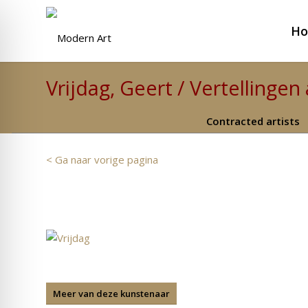
H
Vrijdag, Geert / Vertellingen
Contracted artists
< Ga naar vorige pagina
Meer van deze kunstenaar