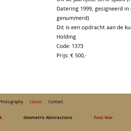
Datering 1999, gesigneerd in d
genummerd)
Dit is een opdracht aan de 
Holding
Code: 1373
Prijs: € 500,-
Photography
Classic
Contact
lk
Geometric Abstractions
Post-War