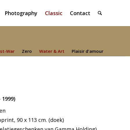
Photography
Classic
Contact
st-War
Zero
Water & Art
Plaisir d'amour
 1999)
ren
print, 90 x 113 cm. (doek)
s (relatiegeschenken van Gamma Holding)