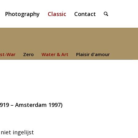
Photography
Classic
Contact
st-War
Zero
Water & Art
Plaisir d'amour
919 – Amsterdam 1997)
niet ingelijst