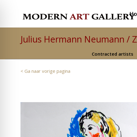
H
Julius Hermann Neumann / Zi
Contracted artists
< Ga naar vorige pagina