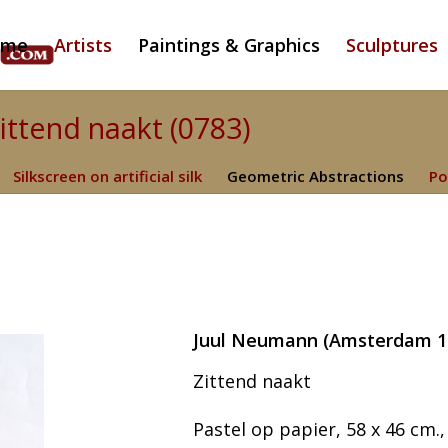
ome
Artists
Paintings & Graphics
Sculptures
ttend naakt (0783)
Silkscreen on artificial silk
Geometric Abstractions
Po
Juul Neumann (Amsterdam 1
Zittend naakt
Pastel op papier, 58 x 46 cm., 