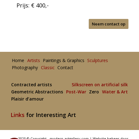
Prijs: € 400,-
Neem contact op
Home
Artists
Paintings & Graphics
Sculptures
Photography
Classic
Contact
Contracted artists
Silkscreen on artificial silk
Geometric Abstractions
Post-War
Zero
Water & Art
Plaisir d’amour
Links
for Interesting Art
2025 © Copyright - modern-artgallery.com |
Website beheer door