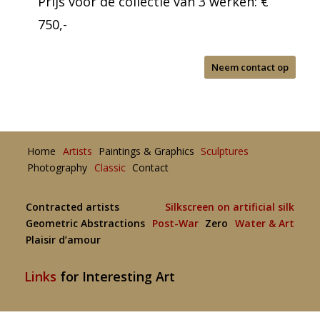
Prijs voor de collectie van 3 werken: €
750,-
Neem contact op
Home
Artists
Paintings & Graphics
Sculptures
Photography
Classic
Contact
Contracted artists
Silkscreen on artificial silk
Geometric Abstractions
Post-War
Zero
Water & Art
Plaisir d’amour
Links
for Interesting Art