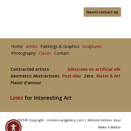
Neem contact op
Home
Artists
Paintings & Graphics
Sculptures
Photography
Classic
Contact
Contracted artists
Silkscreen on artificial silk
Geometric Abstractions
Post-War
Zero
Water & Art
Plaisir d’amour
Links
for Interesting Art
2025 © Copyright - modern-artgallery.com |
Website beheer door
Make it Matter