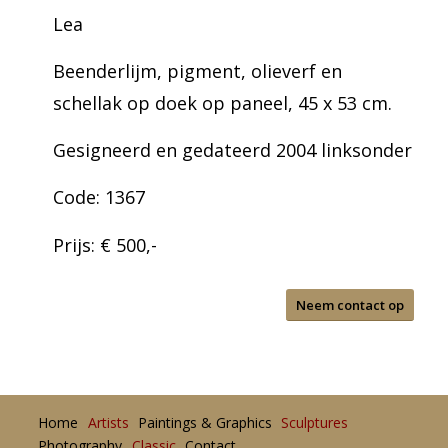
Lea
Beenderlijm, pigment, olieverf en
schellak op doek op paneel, 45 x 53 cm.
Gesigneerd en gedateerd 2004 linksonder
Code: 1367
Prijs: € 500,-
Neem contact op
Home
Artists
Paintings & Graphics
Sculptures
Photography
Classic
Contact