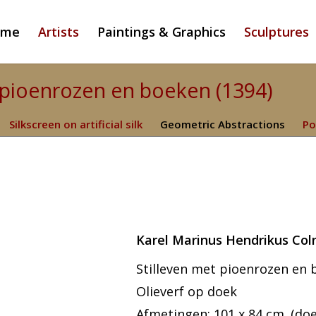
ome
Artists
Paintings & Graphics
Sculptures
t pioenrozen en boeken (1394)
Silkscreen on artificial silk
Geometric Abstractions
Po
Karel Marinus Hendrikus Col
Stilleven met pioenrozen en
Olieverf op doek
Afmetingen: 101 x 84 cm. (doek)