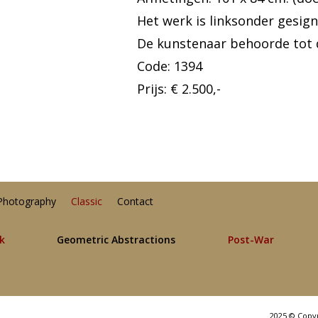
Het werk is linksonder gesig
De kunstenaar behoorde tot 
Code: 1394
Prijs: € 2.500,-
Photography
Classic
Contact
lk
Geometric Abstractions
Post-War
2025 © Copy