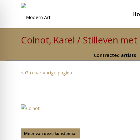
H
Colnot, Karel / Stilleven me
Contracted artists
< Ga naar vorige pagina
Meer van deze kunstenaar