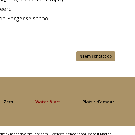
neerd
de Bergense school
Neem contact op
Zero
Water & Art
Plaisir d’amour
right - modern-artgallery.com |
Website beheer door Make it Matter