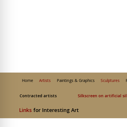
Home
Artists
Paintings & Graphics
Sculptures
Contracted artists
Silkscreen on artificial si
Links
for Interesting Art