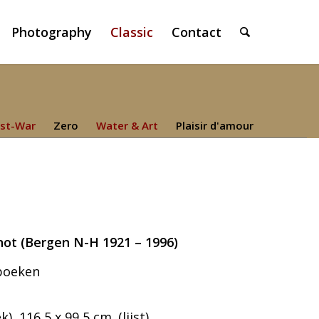
Photography
Classic
Contact
st-War
Zero
Water & Art
Plaisir d'amour
not (Bergen N-H 1921 – 1996)
 boeken
, 116,5 x 99,5 cm. (lijst)