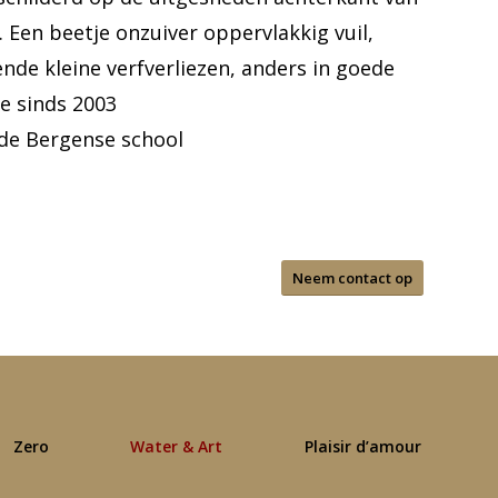
t. Een beetje onzuiver oppervlakkig vuil,
ende kleine verfverliezen, anders in goede
ie sinds 2003
de Bergense school
Neem contact op
Zero
Water & Art
Plaisir d’amour