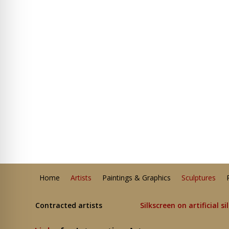
Home
Artists
Paintings & Graphics
Sculptures
Contracted artists
Silkscreen on artificial si