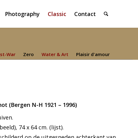
Photography
Classic
Contact
st-War
Zero
Water & Art
Plaisir d'amour
not (Bergen N-H 1921 – 1996)
uiven.
eld), 74 x 64 cm. (lijst).
schilderd op de uitgesneden achterkant van