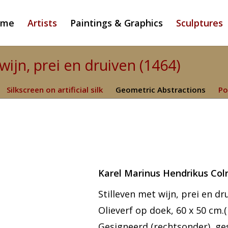
ome
Artists
Paintings & Graphics
Sculptures
wijn, prei en druiven (1464)
Silkscreen on artificial silk
Geometric Abstractions
Po
Karel Marinus Hendrikus Col
Stilleven met wijn, prei en dr
Olieverf op doek, 60 x 50 cm.(be
Gesigneerd (rechtsonder), ge