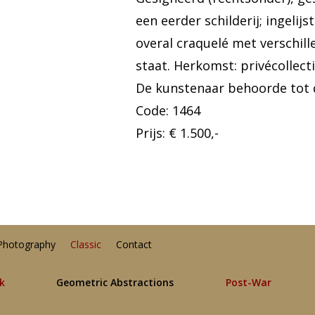
een eerder schilderij; ingelijs
overal craquelé met verschill
staat. Herkomst: privécollect
De kunstenaar behoorde tot 
Code: 1464
Prijs: € 1.500,-
Photography
Classic
Contact
lk
Geometric Abstractions
Post-War