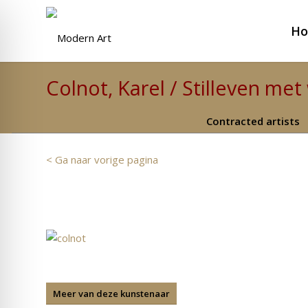
H
Colnot, Karel / Stilleven met 
Contracted artists
< Ga naar vorige pagina
Meer van deze kunstenaar