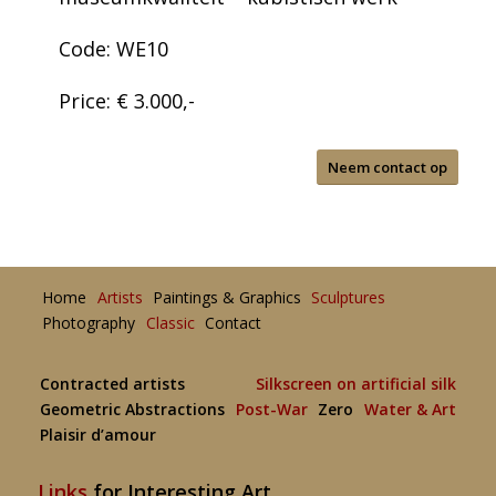
Code: WE10
Price: € 3.000,-
Neem contact op
Home
Artists
Paintings & Graphics
Sculptures
Photography
Classic
Contact
Contracted artists
Silkscreen on artificial silk
Geometric Abstractions
Post-War
Zero
Water & Art
Plaisir d’amour
Links
for Interesting Art