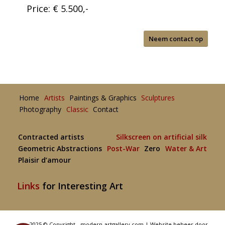
Price: € 5.500,-
Neem contact op
Home
Artists
Paintings & Graphics
Sculptures
Photography
Classic
Contact
Contracted artists
Silkscreen on artificial silk
Geometric Abstractions
Post-War
Zero
Water & Art
Plaisir d’amour
Links
for Interesting Art
2025 © Copyright - modern-artgallery.com |
Website beheer door