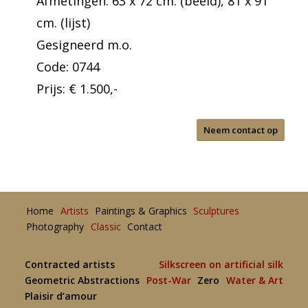
Afmetingen: 63 x 72 cm. (beeld), 81 x 91
cm. (lijst)
Gesigneerd m.o.
Code: 0744
Prijs: € 1.500,-
Neem contact op
Home
Artists
Paintings & Graphics
Sculptures
Photography
Classic
Contact
Contracted artists
Silkscreen on artificial silk
Geometric Abstractions
Post-War
Zero
Water & Art
Plaisir d’amour