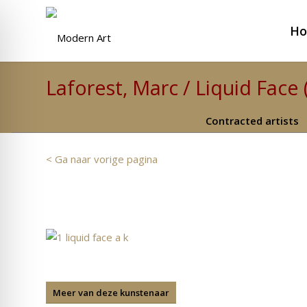
H
Laforest, Marc / Liquid Face
Contracted artists
< Ga naar vorige pagina
Meer van deze kunstenaar