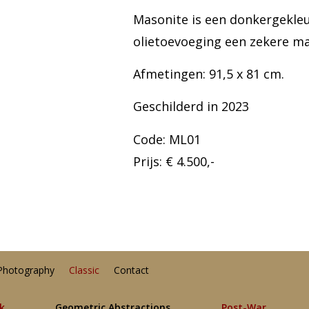
Masonite is een donkergekle
olietoevoeging een zekere ma
Afmetingen: 91,5 x 81 cm.
Geschilderd in 2023
Code: ML01
Prijs: € 4.500,-
Photography
Classic
Contact
lk
Geometric Abstractions
Post-War