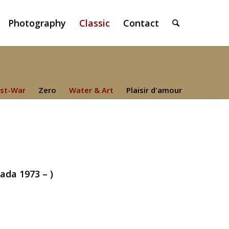
Photography
Classic
Contact
st-War
Zero
Water & Art
Plaisir d'amour
ada 1973 – )