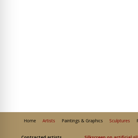
Home
Artists
Paintings & Graphics
Sculptures
Contracted artists
Silkscreen on artificial si