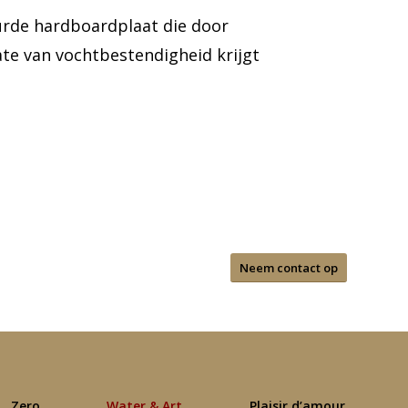
urde hardboardplaat die door
te van vochtbestendigheid krijgt
Neem contact op
Zero
Water & Art
Plaisir d’amour