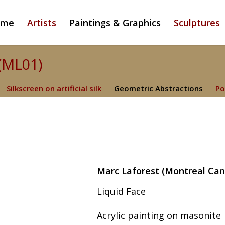
ome
Artists
Paintings & Graphics
Sculptures
 (ML01)
Silkscreen on artificial silk
Geometric Abstractions
Po
Marc Laforest (Montreal Can
Liquid Face
Acrylic painting on masonite