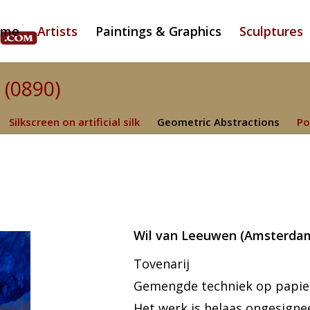
ome
Artists
Paintings & Graphics
Sculptures
 (0890)
Silkscreen on artificial silk
Geometric Abstractions
Po
Wil van Leeuwen (Amsterda
Tovenarij
Gemengde techniek op papier 
Het werk is helaas ongesigne