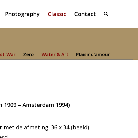
Photography
Classic
Contact
st-War
Zero
Water & Art
Plaisir d'amour
m 1909 – Amsterdam 1994)
met de afmeting: 36 x 34 (beeld)
erd