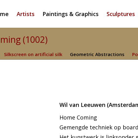
ome
Artists
Paintings & Graphics
Sculptures
ming (1002)
Silkscreen on artificial silk
Geometric Abstractions
Po
Wil van Leeuwen (Amsterda
Home Coming
Gemengde techniek op board, 
Het kunstwerk is linksonder 