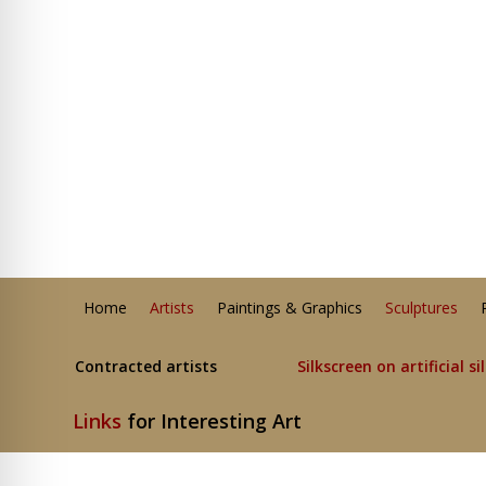
Home
Artists
Paintings & Graphics
Sculptures
Contracted artists
Silkscreen on artificial si
Links
for Interesting Art