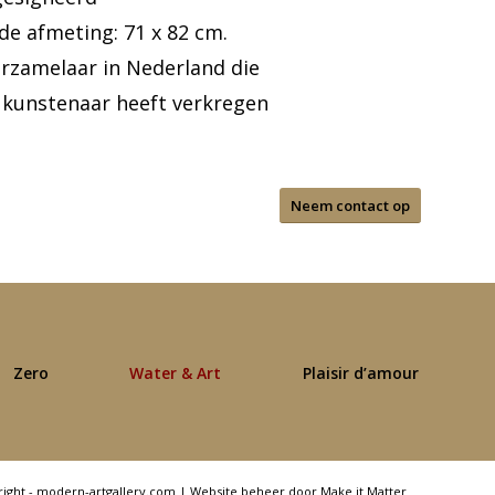
 de afmeting: 71 x 82 cm.
erzamelaar in Nederland die
 kunstenaar heeft verkregen
Neem contact op
Zero
Water & Art
Plaisir d’amour
right - modern-artgallery.com |
Website beheer door Make it Matter