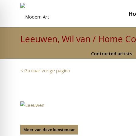
H
Leeuwen, Wil van / Home Co
Contracted artists
< Ga naar vorige pagina
Meer van deze kunstenaar