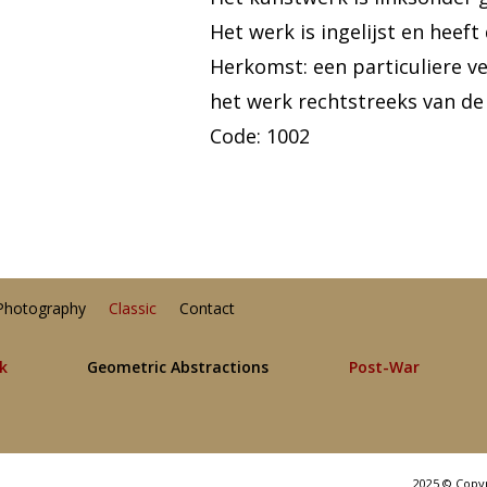
Het werk is ingelijst en heeft
Herkomst: een particuliere v
het werk rechtstreeks van de
Code: 1002
Photography
Classic
Contact
lk
Geometric Abstractions
Post-War
2025 © Copy