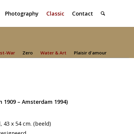
Photography
Classic
Contact
st-War
Zero
Water & Art
Plaisir d'amour
m 1909 – Amsterdam 1994)
43 x 54 cm. (beeld)
gesigneerd