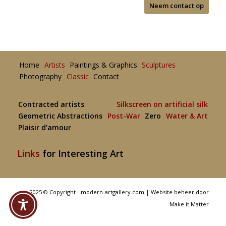
Neem contact op
Home
Artists
Paintings & Graphics
Sculptures
Photography
Classic
Contact
Contracted artists
Silkscreen on artificial silk
Geometric Abstractions
Post-War
Zero
Water & Art
Plaisir d’amour
Links
for Interesting Art
2025 © Copyright - modern-artgallery.com |
Website beheer door
Make it Matter