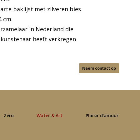
warte baklijst met zilveren bies
4 cm.
erzamelaar in Nederland die
 kunstenaar heeft verkregen
Neem contact op
Zero
Water & Art
Plaisir d’amour