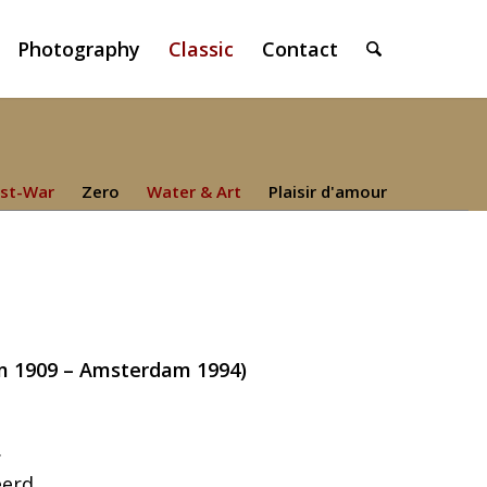
Photography
Classic
Contact
st-War
Zero
Water & Art
Plaisir d'amour
m 1909 – Amsterdam 1994)
.
eerd