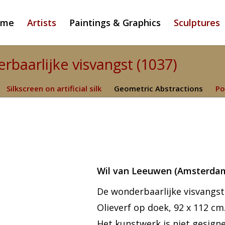
ome
Artists
Paintings & Graphics
Sculptures
baarlijke visvangst (1037)
Silkscreen on artificial silk
Geometric Abstractions
Po
Wil van Leeuwen (Amsterda
De wonderbaarlijke visvangst
Olieverf op doek, 92 x 112 cm
Het kunstwerk is niet gesign