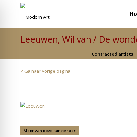
H
Leeuwen, Wil van / De wonder
Contracted artists
< Ga naar vorige pagina
Meer van deze kunstenaar