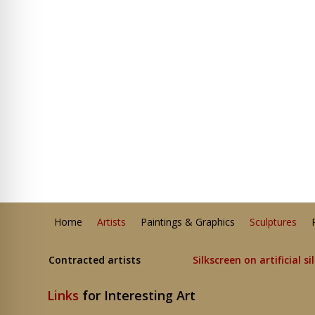
Home
Artists
Paintings & Graphics
Sculptures
Contracted artists
Silkscreen on artificial si
Links
for Interesting Art