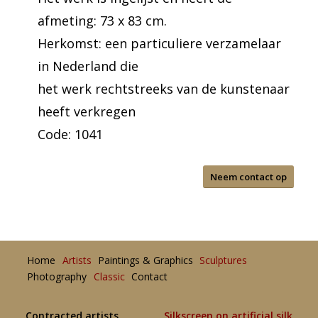
afmeting: 73 x 83 cm.
Herkomst: een particuliere verzamelaar
in Nederland die
het werk rechtstreeks van de kunstenaar
heeft verkregen
Code: 1041
Neem contact op
Home
Artists
Paintings & Graphics
Sculptures
Photography
Classic
Contact
Contracted artists
Silkscreen on artificial silk