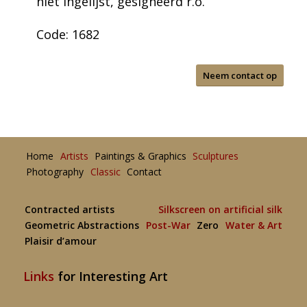
niet ingelijst, gesigneerd r.o.
Code: 1682
Neem contact op
Home
Artists
Paintings & Graphics
Sculptures
Photography
Classic
Contact
Contracted artists
Silkscreen on artificial silk
Geometric Abstractions
Post-War
Zero
Water & Art
Plaisir d’amour
Links
for Interesting Art