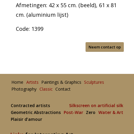
Afmetingen: 42 x 55 cm. (beeld), 61 x 81
cm. (aluminium lijst)
Code: 1399
Neem contact op
Home
Artists
Paintings & Graphics
Sculptures
Photography
Classic
Contact
Contracted artists
Silkscreen on artificial silk
Geometric Abstractions
Post-War
Zero
Water & Art
Plaisir d’amour