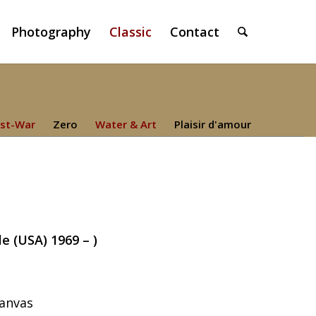
Photography
Classic
Contact
st-War
Zero
Water & Art
Plaisir d'amour
e (USA) 1969 – )
Canvas