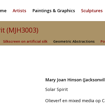
ome
Artists
Paintings & Graphics
Sculptures
rit (MJH3003)
Silkscreen on artificial silk
Geometric Abstractions
Po
Mary Joan Hinson (Jacksonvill
Solar Spirit
Olieverf en mixed media op 