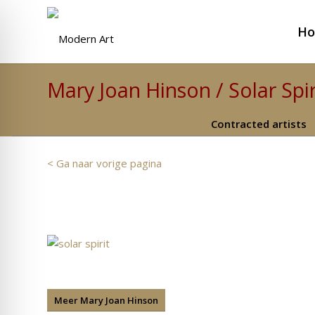
H
Mary Joan Hinson / Solar Spi
Contracted artists
< Ga naar vorige pagina
Meer Mary Joan Hinson