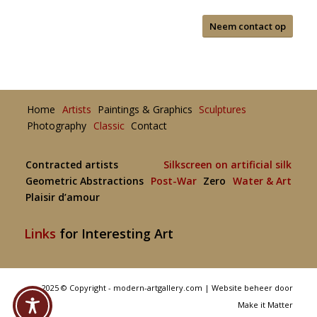
Neem contact op
Home
Artists
Paintings & Graphics
Sculptures
Photography
Classic
Contact
Contracted artists
Silkscreen on artificial silk
Geometric Abstractions
Post-War
Zero
Water & Art
Plaisir d’amour
Links
for Interesting Art
2025 © Copyright - modern-artgallery.com |
Website beheer door
Make it Matter