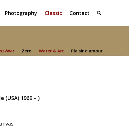
Photography
Classic
Contact
st-War
Zero
Water & Art
Plaisir d'amour
e (USA) 1969 – )
Canvas