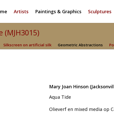
ome
Artists
Paintings & Graphics
Sculptures
e (MJH3015)
Silkscreen on artificial silk
Geometric Abstractions
Po
Mary Joan Hinson (Jacksonvill
Aqua Tide
Olieverf en mixed media op 