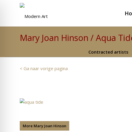
H
Mary Joan Hinson / Aqua Tid
Contracted artists
< Ga naar vorige pagina
More Mary Joan Hinson