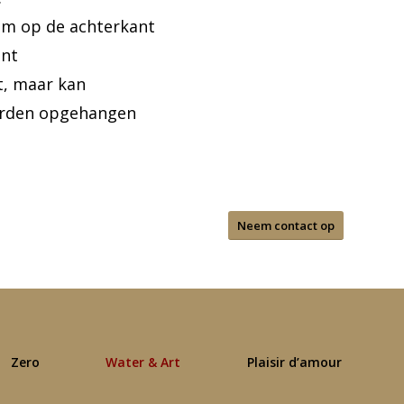
m op de achterkant
ant
st, maar kan
worden opgehangen
Neem contact op
Zero
Water & Art
Plaisir d’amour