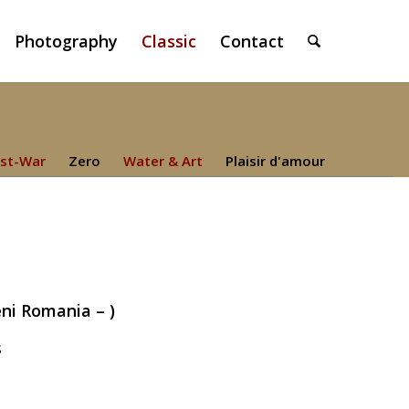
Photography
Classic
Contact
st-War
Zero
Water & Art
Plaisir d'amour
ni Romania – )
s
.