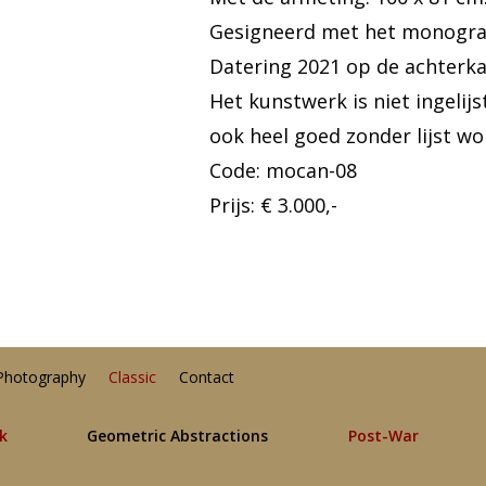
Gesigneerd met het monogra
Datering 2021 op de achterk
Het kunstwerk is niet ingelij
ook heel goed zonder lijst 
Code: mocan-08
Prijs: € 3.000,-
Photography
Classic
Contact
lk
Geometric Abstractions
Post-War