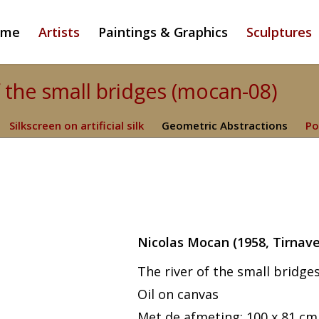
ome
Artists
Paintings & Graphics
Sculptures
f the small bridges (mocan-08)
Silkscreen on artificial silk
Geometric Abstractions
Po
Nicolas Mocan
(1958, Tirnave
The river of the small bridge
Oil on canvas
Met de afmeting: 100 x 81 cm