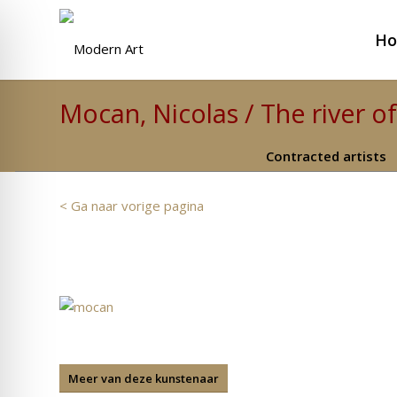
H
Mocan, Nicolas / The river o
Contracted artists
< Ga naar vorige pagina
Meer van deze kunstenaar