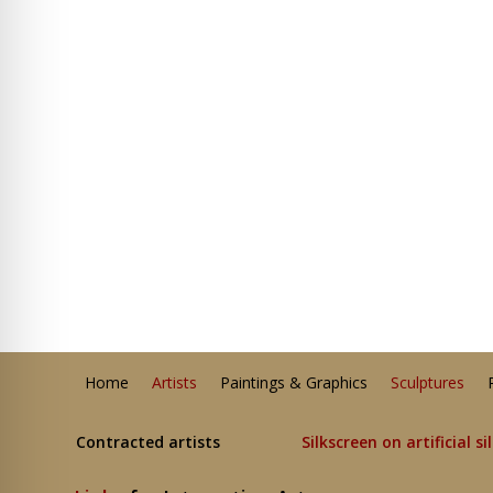
Home
Artists
Paintings & Graphics
Sculptures
Contracted artists
Silkscreen on artificial si