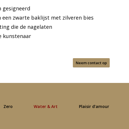
n gesigneerd
in een zwarte baklijst met zilveren bies
ing die de nagelaten
e kunstenaar
Neem contact op
Zero
Water & Art
Plaisir d’amour