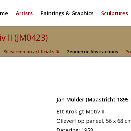
ome
Artists
Paintings & Graphics
Sculptures
v II (JM0423)
Silkscreen on artificial silk
Geometric Abstractions
Po
Jan Mulder (Maastricht 1895 
Ett Krokigt Motiv II
Olieverf op paneel, 56 x 68 cm
Datering: 1958