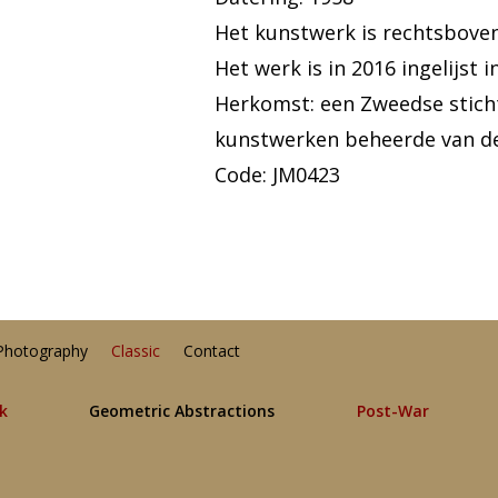
Het kunstwerk is rechtsbove
Het werk is in 2016 ingelijst 
Herkomst: een Zweedse sticht
kunstwerken beheerde van d
Code: JM0423
Photography
Classic
Contact
lk
Geometric Abstractions
Post-War