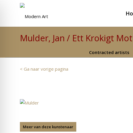
H
Mulder, Jan / Ett Krokigt Moti
Contracted artists
< Ga naar vorige pagina
Meer van deze kunstenaar