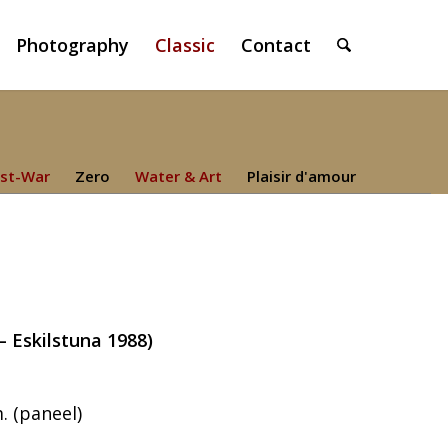
Photography
Classic
Contact
st-War
Zero
Water & Art
Plaisir d'amour
– Eskilstuna 1988)
. (paneel)