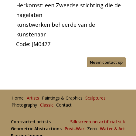
Herkomst: een Zweedse stichting die de
nagelaten
kunstwerken beheerde van de
kunstenaar
Code: JM0477
Neem contact op
Home
Artists
Paintings & Graphics
Sculptures
Photography
Classic
Contact
Contracted artists
Silkscreen on artificial silk
Geometric Abstractions
Post-War
Zero
Water & Art
Plaisir d’amour