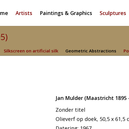
ome
Artists
Paintings & Graphics
Sculptures
95)
Silkscreen on artificial silk
Geometric Abstractions
Po
Jan Mulder (Maastricht 1895 
Zonder titel
Olieverf op doek, 50,5 x 61,5 
Datering: 1967