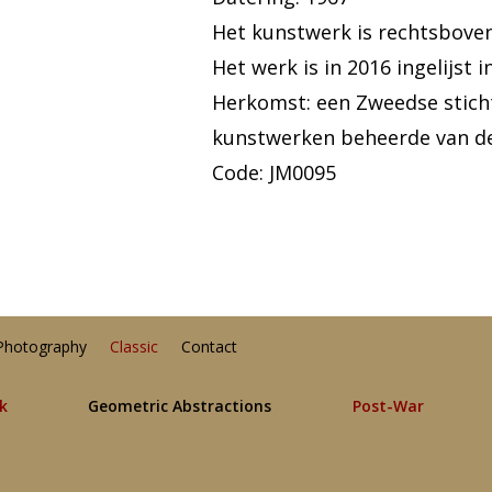
Het kunstwerk is rechtsbove
Het werk is in 2016 ingelijst 
Herkomst: een Zweedse sticht
kunstwerken beheerde van d
Code: JM0095
Photography
Classic
Contact
lk
Geometric Abstractions
Post-War