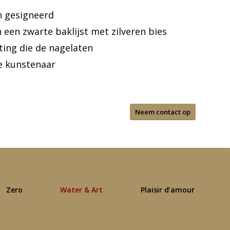
n gesigneerd
in een zwarte baklijst met zilveren bies
ing die de nagelaten
e kunstenaar
Neem contact op
Zero
Water & Art
Plaisir d’amour