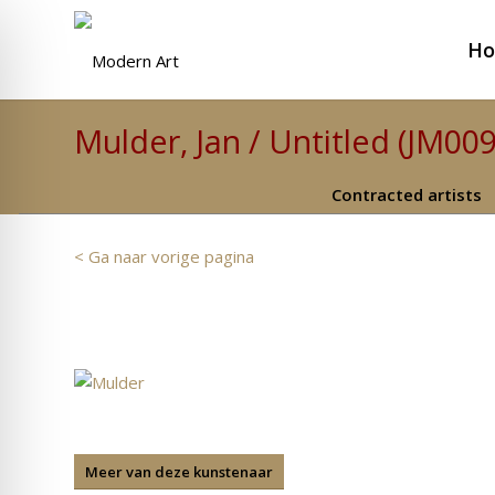
H
Mulder, Jan / Untitled (JM00
Contracted artists
< Ga naar vorige pagina
Meer van deze kunstenaar