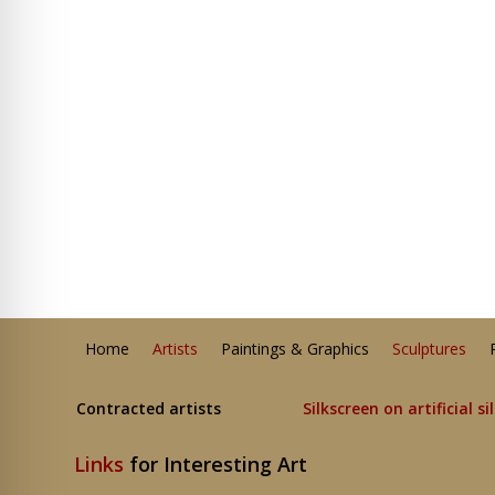
Home
Artists
Paintings & Graphics
Sculptures
Contracted artists
Silkscreen on artificial si
Links
for Interesting Art