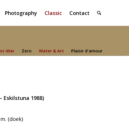
Photography
Classic
Contact
st-War
Zero
Water & Art
Plaisir d'amour
– Eskilstuna 1988)
cm. (doek)