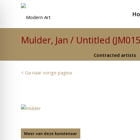
H
Mulder, Jan / Untitled (JM01
Contracted artists
< Ga naar vorige pagina
Meer van deze kunstenaar