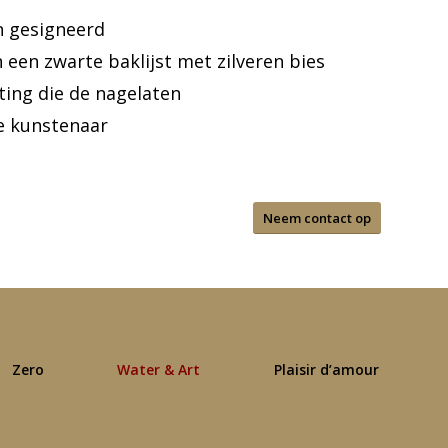
n gesigneerd
in een zwarte baklijst met zilveren bies
ing die de nagelaten
e kunstenaar
Neem contact op
Zero
Water & Art
Plaisir d’amour