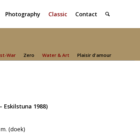
Photography
Classic
Contact
st-War
Zero
Water & Art
Plaisir d'amour
– Eskilstuna 1988)
cm. (doek)