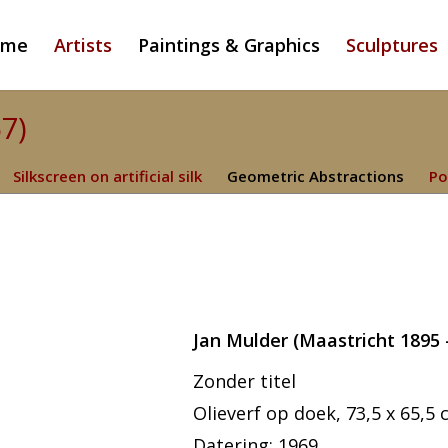
ome
Artists
Paintings & Graphics
Sculptures
57)
Silkscreen on artificial silk
Geometric Abstractions
Po
Jan Mulder (Maastricht 1895 
Zonder titel
Olieverf op doek, 73,5 x 65,5 
Datering: 1969