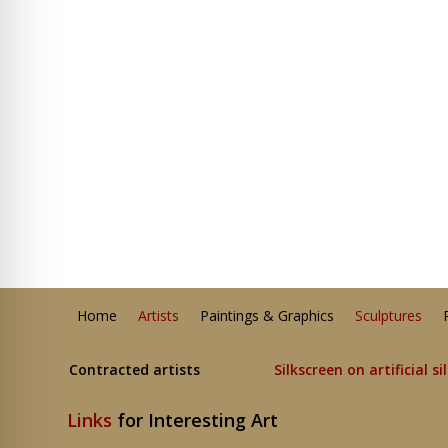
Home
Artists
Paintings & Graphics
Sculptures
Contracted artists
Silkscreen on artificial si
Links
for Interesting Art