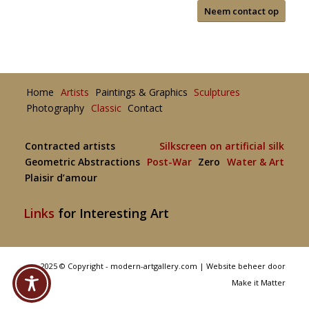
Neem contact op
Home
Artists
Paintings & Graphics
Sculptures
Photography
Classic
Contact
Contracted artists
Silkscreen on artificial silk
Geometric Abstractions
Post-War
Zero
Water & Art
Plaisir d’amour
Links
for Interesting Art
2025 © Copyright - modern-artgallery.com |
Website beheer door
Make it Matter