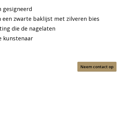
n gesigneerd
in een zwarte baklijst met zilveren bies
ing die de nagelaten
e kunstenaar
Neem contact op