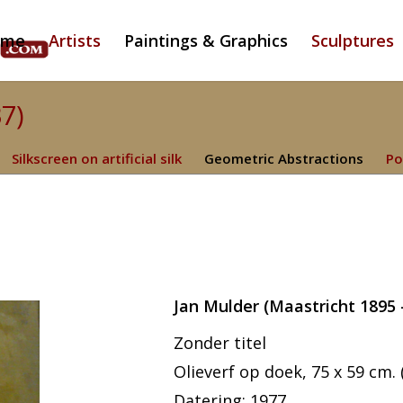
ome
Artists
Paintings & Graphics
Sculptures
37)
Silkscreen on artificial silk
Geometric Abstractions
Po
Jan Mulder (Maastricht 1895 
Zonder titel
Olieverf op doek, 75 x 59 cm. 
Datering: 1977