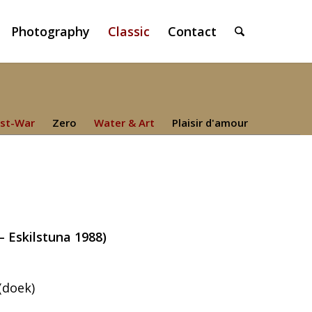
Photography
Classic
Contact
st-War
Zero
Water & Art
Plaisir d'amour
– Eskilstuna 1988)
(doek)