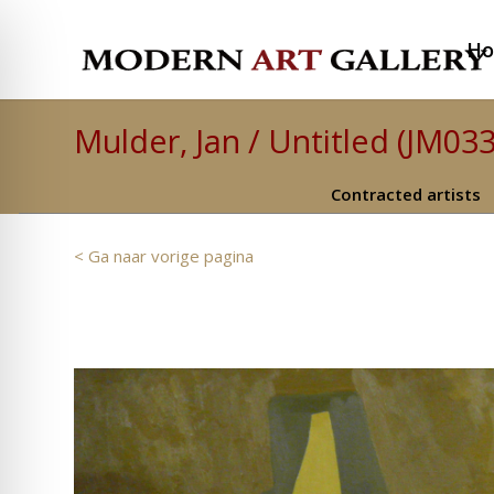
H
Mulder, Jan / Untitled (JM03
Contracted artists
< Ga naar vorige pagina